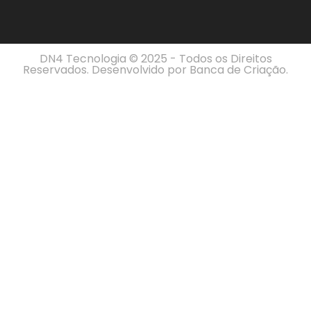
DN4 Tecnologia © 2025 - Todos os Direitos
Reservados. Desenvolvido por
Banca de Criação
.