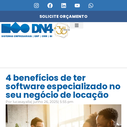
SOLICITE ORÇAMENTO
QUEM SOMOS
SERVIÇOS DN4
4 benefícios de ter
software especializado no
seu negócio de locação
Por
lucasayalla
|
junho 26, 2025
|
5:55 pm