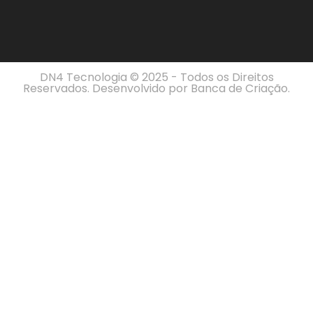
DN4 Tecnologia © 2025 - Todos os Direitos
Reservados. Desenvolvido por
Banca de Criação
.