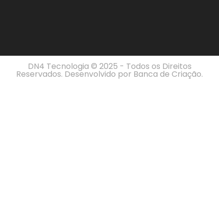
DN4 Tecnologia © 2025 - Todos os Direitos
Reservados. Desenvolvido por
Banca de Criação
.