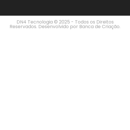
DN4 Tecnologia © 2025 - Todos os Direitos
Reservados. Desenvolvido por
Banca de Criação
.