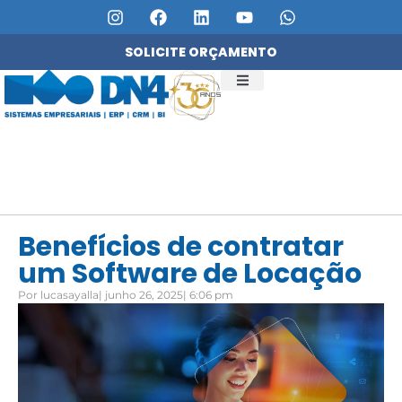
SOLICITE ORÇAMENTO
QUEM SOMOS
SERVIÇOS DN4
Benefícios de contratar
um Software de Locação
Por
lucasayalla
|
junho 26, 2025
|
6:06 pm