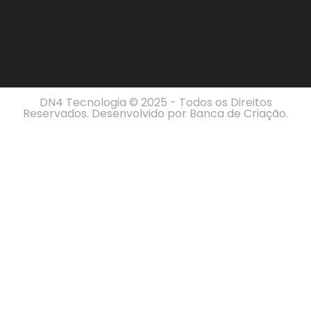
DN4 Tecnologia © 2025 - Todos os Direitos
Reservados. Desenvolvido por
Banca de Criação
.