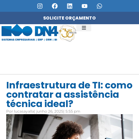
SOLICITE ORÇAMENTO
QUEM SOMOS
SERVIÇOS DN4
Infraestrutura de TI: como
contratar a assistência
técnica ideal?
Por
lucasayalla
|
junho 26, 2025
|
5:55 pm