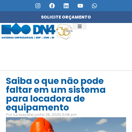
SOLICITE ORÇAMENTO
QUEM SOMOS
SERVIÇOS DN4
Saiba o que não pode
faltar em um sistema
para locadora de
equipamento
Por
lucasayalla
|
junho 26, 2025
|
6:08 pm